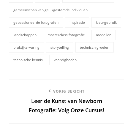
gemeenschap van gelijkgestemde individuen
tags,
gepassioneerde fotografen
inspiratie
kleurgebruik
landschappen
masterclass fotografie
modellen
praktijkervaring
storytelling
technisch groeien
technische kennis
vaardigheden
Berichtnavigatie
Vorige
VORIG BERICHT
Leer de Kunst van Newborn
bericht
Fotografie: Volg Onze Cursus!