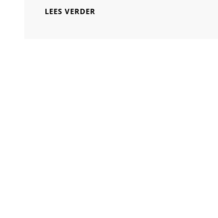
PRACHTIGE
LEES VERDER
FOTO
OP
GLAS
KUNST:
EEN
MODERNE
UITSTRALING
VOOR
JOUW
AFBEELDINGEN