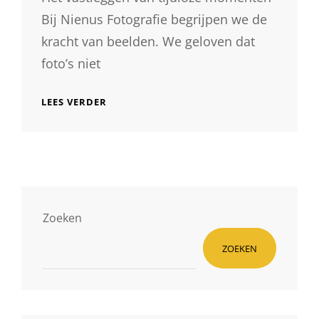
Bij Nienus Fotografie begrijpen we de
kracht van beelden. We geloven dat
foto’s niet
EEN
LEES VERDER
KIJKJE
IN
DE
WERELD
VAN
NIENUS
FOTOGRAFIE:
TIJDLOZE
Zoeken
BEELDEN
OM
ZOEKEN
TE
KOESTEREN