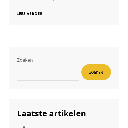
TIJDLOZE
LEES VERDER
SCHOONHEID:
FOTOGRAFIE
IN
ZWART-
WIT
Zoeken
ZOEKEN
Laatste artikelen