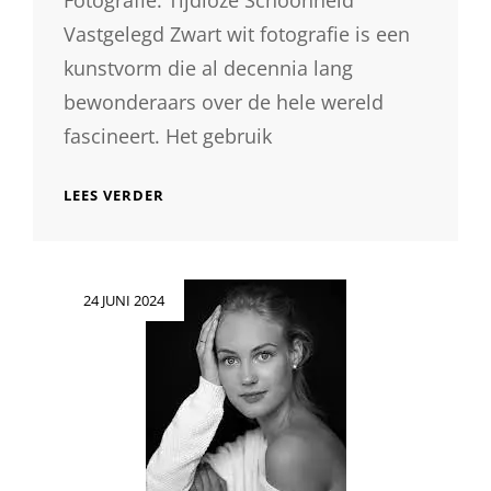
Fotografie: Tijdloze Schoonheid
Vastgelegd Zwart wit fotografie is een
kunstvorm die al decennia lang
bewonderaars over de hele wereld
fascineert. Het gebruik
DE
LEES VERDER
TIJDLOZE
SCHOONHEID
VAN
ZWART
Geplaatst
24 JUNI 2024
WIT
op
FOTOGRAFIE