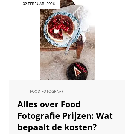
Geplaatst
02 FEBRUARI 2026
op
FOOD FOTOGRAAF
CAT
LINKS
Alles over Food
Fotografie Prijzen: Wat
bepaalt de kosten?