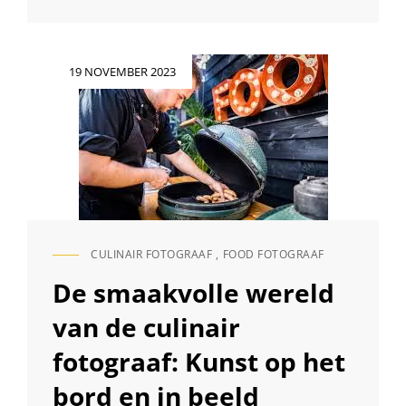
KUNST
VAN
VOEDSELFOTOGRAFIE:
HET
Geplaatst
19 NOVEMBER 2023
WERK
op
VAN
EEN
FOOD
FOTOGRAAF
CULINAIR FOTOGRAAF
,
FOOD FOTOGRAAF
CAT
LINKS
De smaakvolle wereld
van de culinair
fotograaf: Kunst op het
bord en in beeld