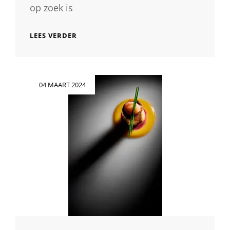
op zoek is
PROFESSIONELE
LEES VERDER
FOOD
FOTOGRAAF
GEZOCHT
VOOR
Geplaatst
04 MAART 2024
CULINAIRE
op
MEESTERWERKEN