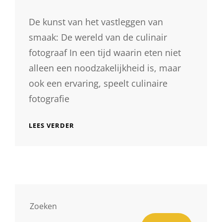
De kunst van het vastleggen van
smaak: De wereld van de culinair
fotograaf In een tijd waarin eten niet
alleen een noodzakelijkheid is, maar
ook een ervaring, speelt culinaire
fotografie
DE
LEES VERDER
SMAAKVOLLE
WERELD
VAN
DE
CULINAIR
FOTOGRAAF:
KUNST
OP
Zoeken
HET