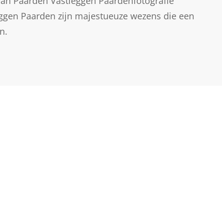
van Paarden Vastleggen Paardenfotografie
eggen Paarden zijn majestueuze wezens die een
n.