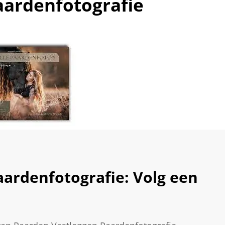
aardenfotografie
ardenfotografie: Volg een