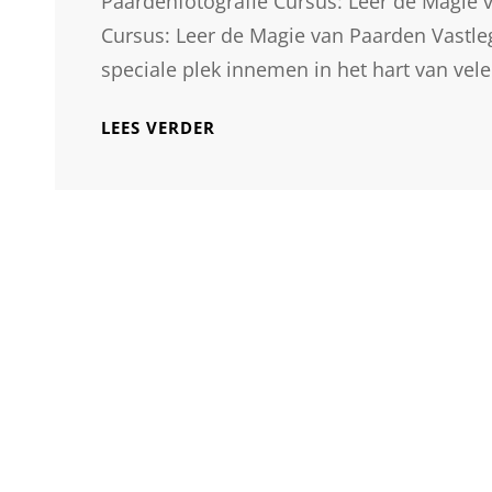
Paardenfotografie Cursus: Leer de Magie 
Cursus: Leer de Magie van Paarden Vastl
speciale plek innemen in het hart van vele
ONTDEK
LEES VERDER
DE
MAGIE
VAN
PAARDENFOTOGRAFIE:
VOLG
EEN
BOEIENDE
CURSUS!