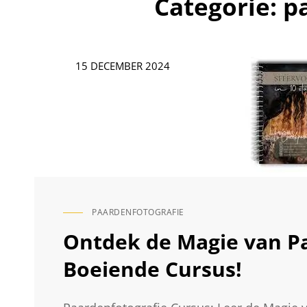
Categorie:
p
Geplaatst
15 DECEMBER 2024
op
PAARDENFOTOGRAFIE
CAT
LINKS
Ontdek de Magie van Pa
Boeiende Cursus!