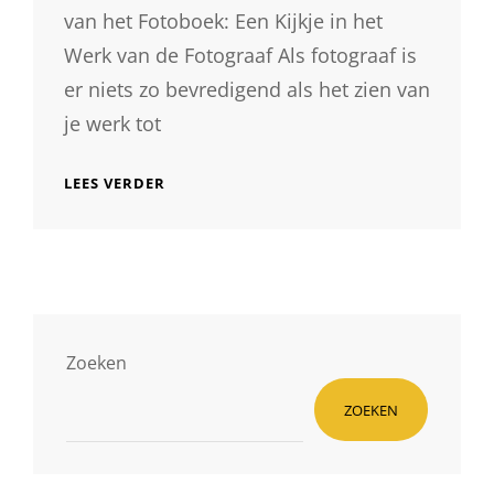
van het Fotoboek: Een Kijkje in het
Werk van de Fotograaf Als fotograaf is
er niets zo bevredigend als het zien van
je werk tot
DE
LEES VERDER
KUNST
VAN
HET
FOTOBOEK:
EEN
MEESTERWERK
VAN
DE
Zoeken
FOTOGRAAF
ZOEKEN