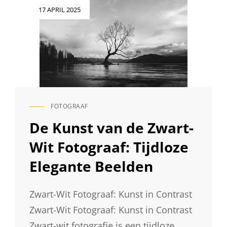
VAN
Geplaatst
17 APRIL 2025
DE
op
ZWART-
WIT
FOTOGRAAF
FOTOGRAAF
CAT
LINKS
De Kunst van de Zwart-
Wit Fotograaf: Tijdloze
Elegante Beelden
Zwart-Wit Fotograaf: Kunst in Contrast
Zwart-Wit Fotograaf: Kunst in Contrast
Zwart-wit fotografie is een tijdloze