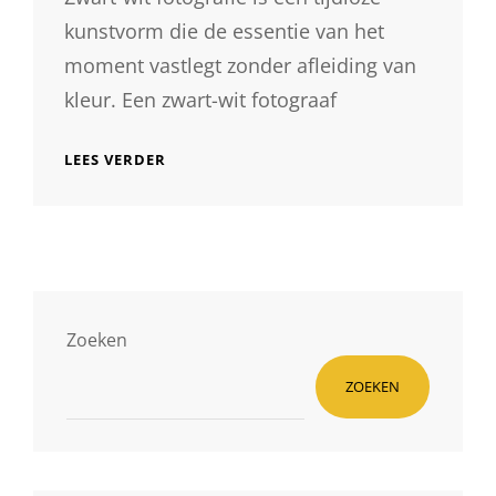
kunstvorm die de essentie van het
moment vastlegt zonder afleiding van
kleur. Een zwart-wit fotograaf
DE
LEES VERDER
KUNST
VAN
DE
ZWART-
WIT
FOTOGRAAF:
TIJDLOZE
ELEGANTE
Zoeken
BEELDEN
ZOEKEN