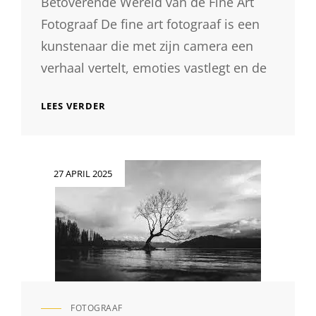
Betoverende Wereld van de Fine Art
Fotograaf De fine art fotograaf is een
kunstenaar die met zijn camera een
verhaal vertelt, emoties vastlegt en de
DE
LEES VERDER
BETOVERENDE
KUNST
VAN
DE
Geplaatst
27 APRIL 2025
FINE
op
ART
FOTOGRAAF
FOTOGRAAF
CAT