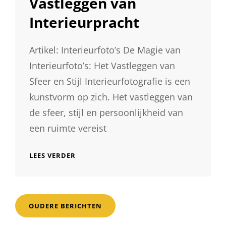
Vastleggen van
Interieurpracht
Artikel: Interieurfoto’s De Magie van
Interieurfoto’s: Het Vastleggen van
Sfeer en Stijl Interieurfotografie is een
kunstvorm op zich. Het vastleggen van
de sfeer, stijl en persoonlijkheid van
een ruimte vereist
PRACHTIGE
LEES VERDER
INTERIEURFOTO’S:
DE
KUNST
VAN
Berichtnavigatie
HET
OUDERE BERICHTEN
VASTLEGGEN
VAN