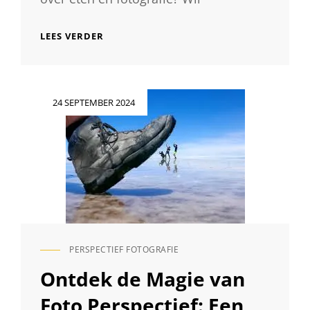
LEER
LEES VERDER
DE
KUNST
VAN
FOOD
Geplaatst
24 SEPTEMBER 2024
FOTOGRAFIE
op
IN
ONZE
CURSUS
PERSPECTIEF FOTOGRAFIE
CAT
LINKS
Ontdek de Magie van
Foto Perspectief: Een