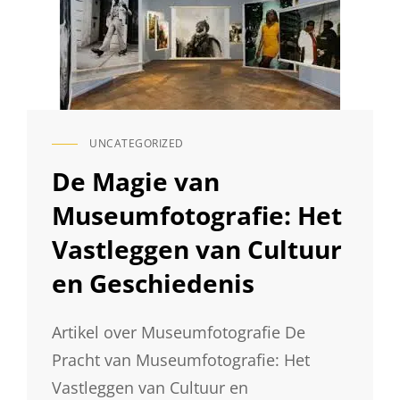
EEN
DIEPGAANDE
BLIK
OP
FOTOGRAFIE
UNCATEGORIZED
CAT
LINKS
De Magie van
Museumfotografie: Het
Vastleggen van Cultuur
en Geschiedenis
Artikel over Museumfotografie De
Pracht van Museumfotografie: Het
Vastleggen van Cultuur en