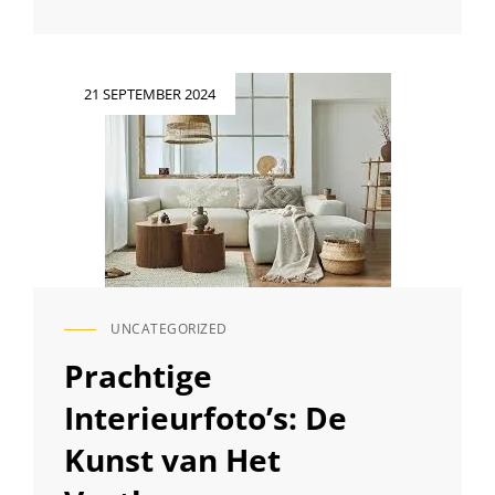
BETOVERENDE
WERELD
VAN
KLEUREN
Geplaatst
21 SEPTEMBER 2024
IN
op
FOTO’S
UNCATEGORIZED
CAT
LINKS
Prachtige
Interieurfoto’s: De
Kunst van Het