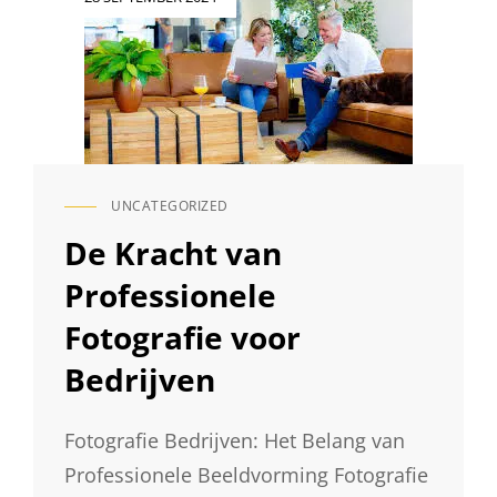
PORTFOLIO
op
FOTO
UNCATEGORIZED
CAT
LINKS
De Kracht van
Professionele
Fotografie voor
Bedrijven
Fotografie Bedrijven: Het Belang van
Professionele Beeldvorming Fotografie