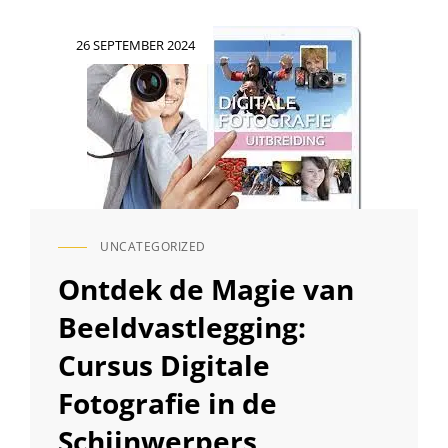
EN
HOE
Geplaatst
26 SEPTEMBER 2024
HET
op
DE
WERELD
VASTLEGT
UNCATEGORIZED
CAT
LINKS
Ontdek de Magie van
Beeldvastlegging:
Cursus Digitale
Fotografie in de
Schijnwerpers