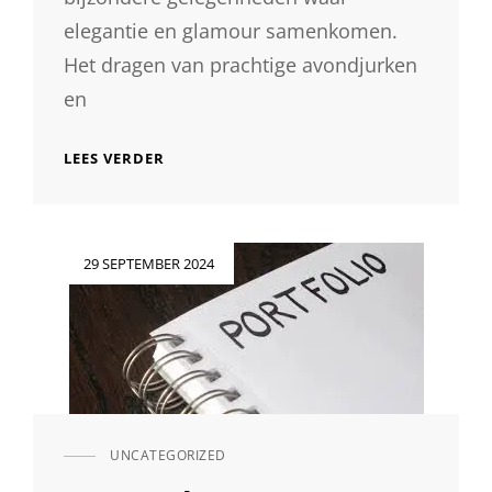
elegantie en glamour samenkomen.
Het dragen van prachtige avondjurken
en
SCHITTERENDE
LEES VERDER
GALA
FOTO’S:
VASTLEGGEN
VAN
Geplaatst
29 SEPTEMBER 2024
GLAMOUR
op
EN
ELEGANTIE
UNCATEGORIZED
CAT
LINKS