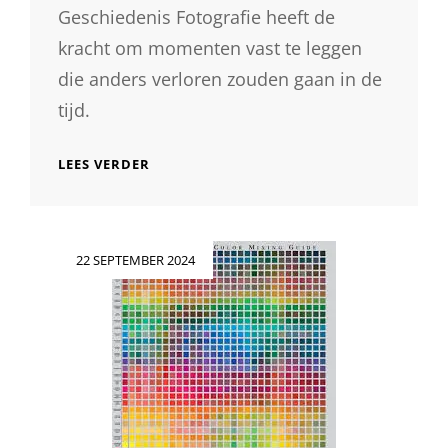
Geschiedenis Fotografie heeft de
kracht om momenten vast te leggen
die anders verloren zouden gaan in de
tijd.
DE
LEES VERDER
MAGIE
VAN
MUSEUMFOTOGRAFIE:
HET
Geplaatst
22 SEPTEMBER 2024
VASTLEGGEN
op
VAN
CULTUUR
EN
GESCHIEDENIS