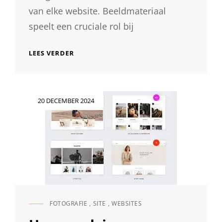
van elke website. Beeldmateriaal
speelt een cruciale rol bij
TIPS
LEES VERDER
VOOR
HET
MAKEN
VAN
Geplaatst
20 DECEMBER 2024
EFFECTIEVE
op
WEBSITEFOTOGRAFIE
FOTOGRAFIE
,
SITE
,
WEBSITES
CAT
LINKS