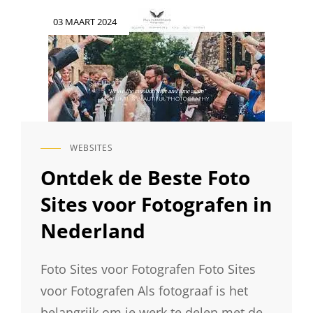
PROFESSIONELE
Geplaatst
03 MAART 2024
FOTO
op
WEBSITE:
STAP-
VOOR-
STAP
GIDS
WEBSITES
CAT
LINKS
Ontdek de Beste Foto
Sites voor Fotografen in
Nederland
Foto Sites voor Fotografen Foto Sites
voor Fotografen Als fotograaf is het
belangrijk om je werk te delen met de