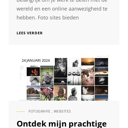
wereld en een online aanwezigheid te
hebben. Foto sites bieden
ONTDEK
LEES VERDER
DE
BESTE
FOTO
SITES
Geplaatst
24 JANUARI 2024
VOOR
op
FOTOGRAFEN
IN
NEDERLAND
FOTOGRAFIE
,
WEBSITES
CAT
LINKS
Ontdek mijn prachtige