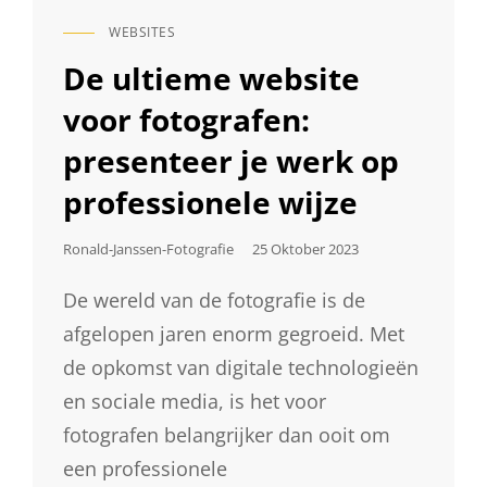
VOOR
WEBSITES
INSPIRATIE
CAT
EN
LINKS
De ultieme website
BEWONDERING
voor fotografen:
presenteer je werk op
professionele wijze
Geplaatst
Ronald-Janssen-Fotografie
25 Oktober 2023
Op
De wereld van de fotografie is de
afgelopen jaren enorm gegroeid. Met
de opkomst van digitale technologieën
en sociale media, is het voor
fotografen belangrijker dan ooit om
een professionele