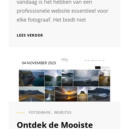
vandaag is het hebben van een
professionele website essentieel voor
elke fotograaf. Het biedt niet
STAPPENPLAN
LEES VERDER
VOOR
HET
MAKEN
VAN
Geplaatst
04 NOVEMBER 2023
EEN
op
PROFESSIONELE
FOTOGRAFIE
WEBSITE
FOTOGRAFIE
,
WEBSITES
CAT
LINKS
Ontdek de Mooiste