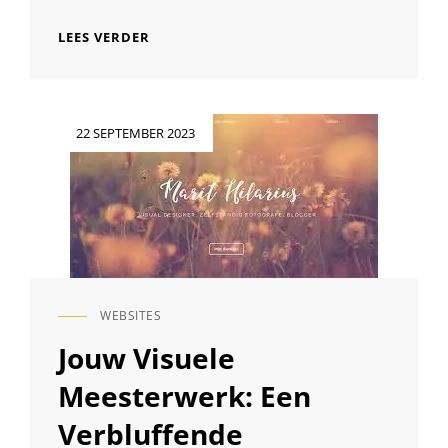
DE
LEES VERDER
ULTIEME
WEBSITE
VOOR
FOTOGRAFEN:
Geplaatst
22 SEPTEMBER 2023
PRESENTEER
op
JE
WERK
OP
PROFESSIONELE
WIJZE
WEBSITES
CAT
LINKS
Jouw Visuele
Meesterwerk: Een
Verbluffende