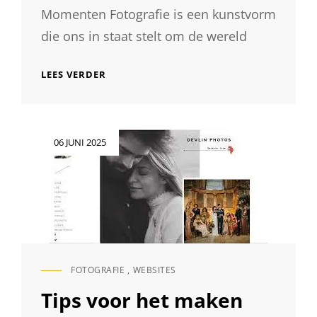
Momenten Fotografie is een kunstvorm
die ons in staat stelt om de wereld
ONTDEK
LEES VERDER
DE
BETOVERENDE
WERELD
VAN
Geplaatst
06 JUNI 2025
FOTOGRAFIE
op
OP
ONZE
INSPIRERENDE
SITE
FOTOGRAFIE
,
WEBSITES
CAT
LINKS
Tips voor het maken