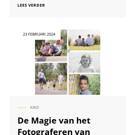
TIPS
LEES VERDER
VOOR
HET
FOTOGRAFEREN
VAN
Geplaatst
23 FEBRUARI 2024
KINDEREN:
op
VANG
SPEELSE
MOMENTEN
VAKKUNDIG
KIND
CAT
LINKS
De Magie van het
Fotograferen van