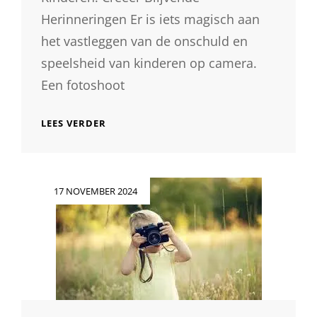
Herinneringen Er is iets magisch aan
het vastleggen van de onschuld en
speelsheid van kinderen op camera.
Een fotoshoot
PRACHTIGE
LEES VERDER
FOTOSHOOT
MET
KINDEREN:
VANG
Geplaatst
17 NOVEMBER 2024
HUN
op
ONSCHULDIGE
MOMENTEN