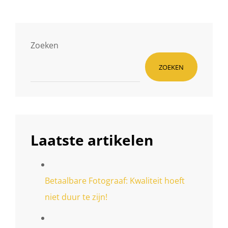
FOTOGRAFEREN
VAN
KINDEREN:
EEN
PROFESSIONELE
Zoeken
FOTOGRAAF
VOOR
ZOEKEN
JOUW
KLEINTJES
Laatste artikelen
Betaalbare Fotograaf: Kwaliteit hoeft
niet duur te zijn!