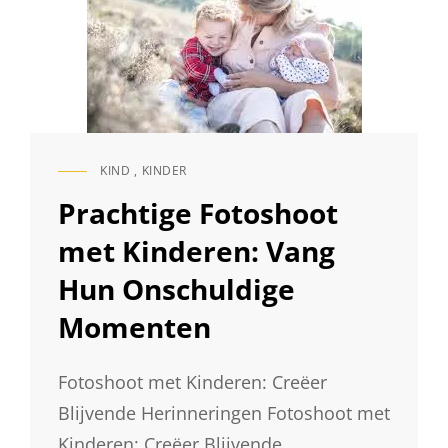
KIND
,
KINDER
CAT
LINKS
Prachtige Fotoshoot
met Kinderen: Vang
Hun Onschuldige
Momenten
Fotoshoot met Kinderen: Creëer
Blijvende Herinneringen Fotoshoot met
Kinderen: Creëer Blijvende