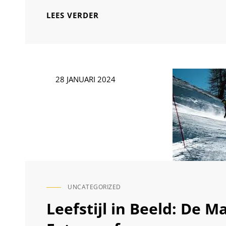
BETOVERENDE
LEES VERDER
KINDERPORTRETTEN:
HET
VANGEN
VAN
DE
Geplaatst
28 JANUARI 2024
PUURHEID
op
EN
SPEELSHEID
MET
KINDERPORTRETFOTOGRAFIE
UNCATEGORIZED
CAT
LINKS
Leefstijl in Beeld: De M