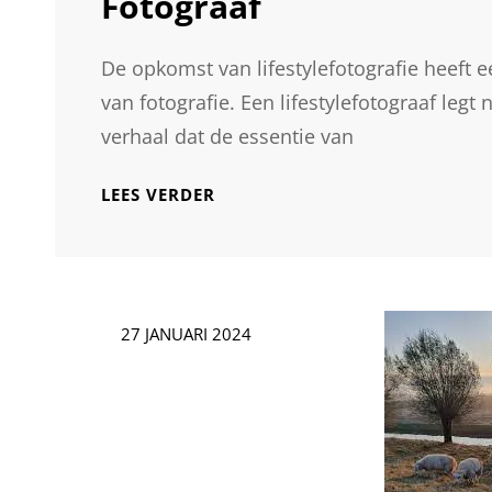
Fotograaf
De opkomst van lifestylefotografie heeft
van fotografie. Een lifestylefotograaf leg
verhaal dat de essentie van
LEEFSTIJL
LEES VERDER
IN
BEELD:
DE
MAGIE
VAN
Geplaatst
27 JANUARI 2024
EEN
op
LIFESTYLE
FOTOGRAAF