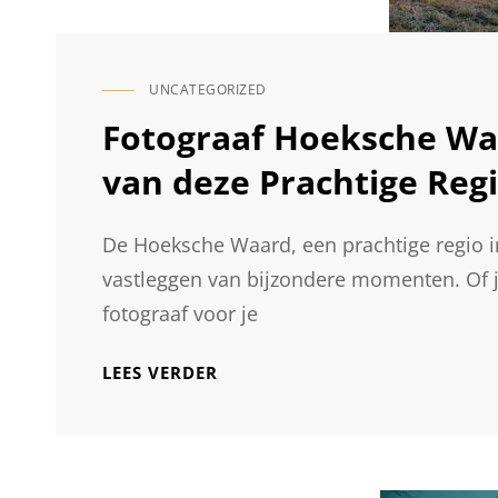
UNCATEGORIZED
CAT
LINKS
Fotograaf Hoeksche Wa
van deze Prachtige Reg
De Hoeksche Waard, een prachtige regio in
vastleggen van bijzondere momenten. Of j
fotograaf voor je
FOTOGRAAF
LEES VERDER
HOEKSCHE
WAARD:
VANG
DE