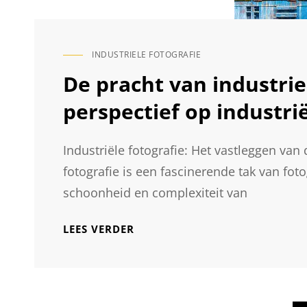
INDUSTRIELE FOTOGRAFIE
CAT
LINKS
De pracht van industrie
perspectief op industr
Industriële fotografie: Het vastleggen van
fotografie is een fascinerende tak van foto
schoonheid en complexiteit van
DE
LEES VERDER
PRACHT
VAN
INDUSTRIELE
FOTOGRAFIE: