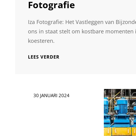
Fotografie
Iza Fotografie: Het Vastleggen van Bijzo
ons in staat stelt om kostbare momenten in
koesteren.
BETOVERENDE
LEES VERDER
MOMENTEN
VASTGELEGD
DOOR
IZA
FOTOGRAFIE
Geplaatst
30 JANUARI 2024
op