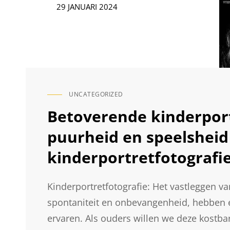
EEN
Geplaatst
29 JANUARI 2024
UNIEK
op
PERSPECTIEF
OP
INDUSTRIËLE
OMGEVINGEN
UNCATEGORIZED
CAT
LINKS
Betoverende kinderport
puurheid en speelshei
kinderportretfotografi
Kinderportretfotografie: Het vastleggen
spontaniteit en onbevangenheid, hebben
ervaren. Als ouders willen we deze kostba