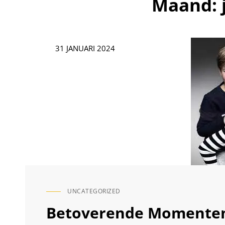
Maand:
Geplaatst
31 JANUARI 2024
op
UNCATEGORIZED
CAT
LINKS
Betoverende Momenten 