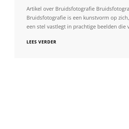
Artikel over Bruidsfotografie Bruidsfotog
Bruidsfotografie is een kunstvorm op zich,
een stel vastlegt in prachtige beelden die 
DE
LEES VERDER
MAGIE
VAN
BRUIDSFOTOGRAFIE:
HET
VASTLEGGEN
VAN
ONVERGETELIJKE
MOMENTEN