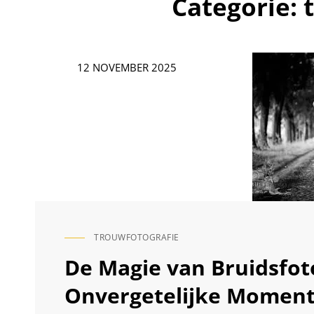
Categorie:
Geplaatst
12 NOVEMBER 2025
op
TROUWFOTOGRAFIE
CAT
LINKS
De Magie van Bruidsfot
Onvergetelijke Momen