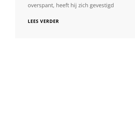
overspant, heeft hij zich gevestigd
DE
LEES VERDER
TIJDLOZE
KUNST
VAN
ANTON
CORBIJN
FOTOGRAFIE