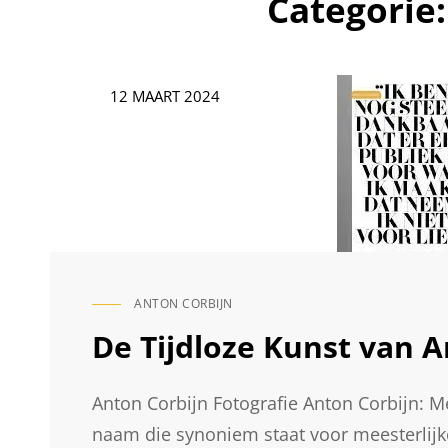
Categorie
Geplaatst
12 MAART 2024
op
ANTON CORBIJN
CAT
LINKS
De Tijdloze Kunst van A
Anton Corbijn Fotografie Anton Corbijn: M
naam die synoniem staat voor meesterlijke