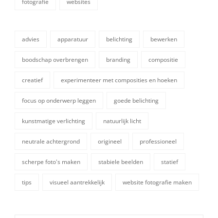
fotografie
websites
categorieën
advies
apparatuur
belichting
bewerken
boodschap overbrengen
branding
compositie
creatief
experimenteer met composities en hoeken
focus op onderwerp leggen
goede belichting
tags,
kunstmatige verlichting
natuurlijk licht
neutrale achtergrond
origineel
professioneel
scherpe foto's maken
stabiele beelden
statief
tips
visueel aantrekkelijk
website fotografie maken