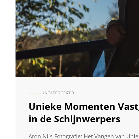
UNCATEGORIZED
CAT
LINKS
Unieke Momenten Vastge
in de Schijnwerpers
Aron Nijs Fotografie: Het Vangen van Uni