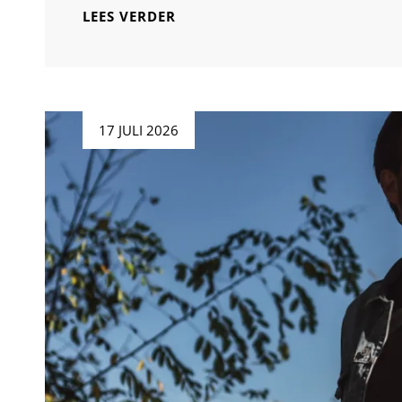
PRACHTIGE
LEES VERDER
DUIVEN:
DE
KUNST
VAN
DE
Geplaatst
17 JULI 2026
DUIVENFOTOGRAAF
op