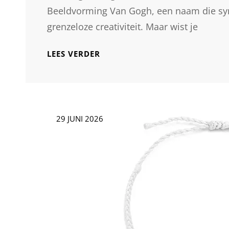
Beeldvorming Van Gogh, een naam die syn
grenzeloze creativiteit. Maar wist je
DE
LEES VERDER
FOTOGRAFISCHE
VISIE
VAN
VAN
GOGH:
Geplaatst
29 JUNI 2026
KUNST
op
DOOR
DE
LENS