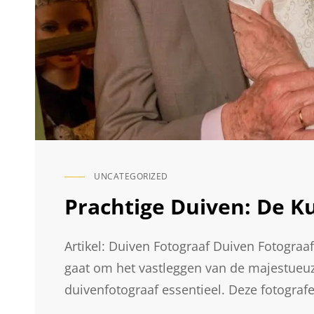
UNCATEGORIZED
CAT
LINKS
Prachtige Duiven: De K
Artikel: Duiven Fotograaf Duiven Fotograa
gaat om het vastleggen van de majestueuz
duivenfotograaf essentieel. Deze fotogra