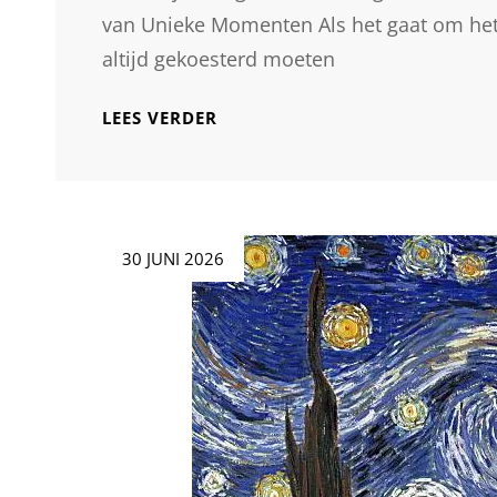
van Unieke Momenten Als het gaat om het
altijd gekoesterd moeten
UNIEKE
LEES VERDER
MOMENTEN
VASTGELEGD:
ARON
NIJS
FOTOGRAFIE
Geplaatst
30 JUNI 2026
IN
op
DE
SCHIJNWERPERS