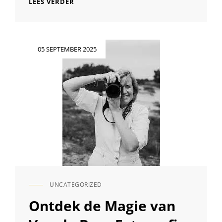
PRACHTIGE
LEES VERDER
FOTOGRAFIE
DOOR
FOTOGRAFE
BERENICE:
Geplaatst
05 SEPTEMBER 2025
EMOTIES
op
VASTGELEGD
IN
BEELDEN
UNCATEGORIZED
CAT
LINKS
Ontdek de Magie van