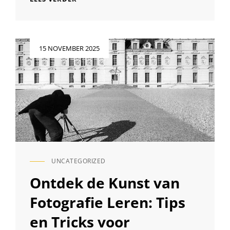
ONMISBARE
ROL
VAN
EEN
Geplaatst
15 NOVEMBER 2025
FOTOGRAAF
op
OP
FEESTELIJKE
GELEGENHEDEN
UNCATEGORIZED
CAT
LINKS
Ontdek de Kunst van
Fotografie Leren: Tips
en Tricks voor