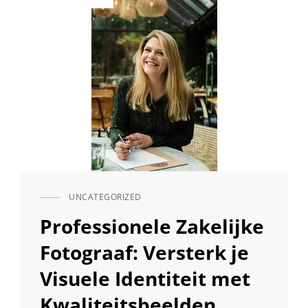
op
BERG
FOTOGRAFIE:
VANG
JOUW
MOMENTEN
IN
TIJDLOZE
BEELDEN
UNCATEGORIZED
CAT
LINKS
Professionele Zakelijke
Fotograaf: Versterk je
Visuele Identiteit met
Kwaliteitsbeelden