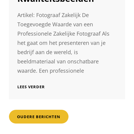
Artikel: Fotograaf Zakelijk De
Toegevoegde Waarde van een
Professionele Zakelijke Fotograaf Als
het gaat om het presenteren van je
bedrijf aan de wereld, is
beeldmateriaal van onschatbare
waarde. Een professionele
PROFESSIONELE
LEES VERDER
ZAKELIJKE
FOTOGRAAF:
VERSTERK
JE
Berichtnavigatie
VISUELE
OUDERE BERICHTEN
IDENTITEIT
MET