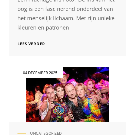
oog is een fascinerend onderdeel van
het menselijk lichaam. Met zijn unieke
kleuren en patronen
HOE
LEES VERDER
MAAK
JE
EEN
PRACHTIGE
Geplaatst
04 DECEMBER 2025
IRIS
op
FOTO?
ONTDEK
DE
GEHEIMEN
VAN
HET
VASTLEGGEN
VAN
DE
UNCATEGORIZED
IRIS