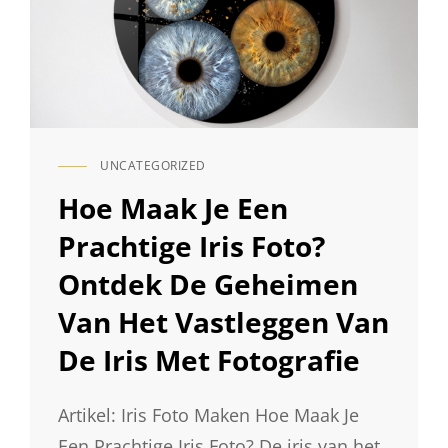
UNCATEGORIZED
CAT
LINKS
Hoe Maak Je Een
Prachtige Iris Foto?
Ontdek De Geheimen
Van Het Vastleggen Van
De Iris Met Fotografie
Artikel: Iris Foto Maken Hoe Maak Je
Een Prachtige Iris Foto? De iris van het