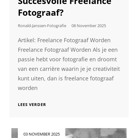
Succesvolle Freelance
BEGINNERS
Fotograaf?
Geplaatst
Ronald-Janssen-Fotografie
08 November 2025
Op
Artikel: Freelance Fotograaf Worden
Freelance Fotograaf Worden Als je een
passie hebt voor fotografie en droomt
van een carrière waarin je je creativiteit
kunt uiten, dan is freelance fotograaf
worden
HOE
LEES VERDER
WORD
JE
EEN
SUCCESVOLLE
Geplaatst
03 NOVEMBER 2025
FREELANCE