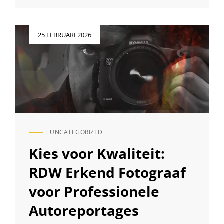
JE
MOET
WETEN
Geplaatst
25 FEBRUARI 2026
OVER
op
DE
UURPRIJS
VAN
EEN
PROFESSIONELE
FOTOGRAAF
UNCATEGORIZED
CAT
LINKS
Kies voor Kwaliteit:
RDW Erkend Fotograaf
voor Professionele
Autoreportages