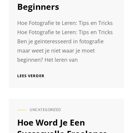
Beginners
Hoe Fotografie te Leren: Tips en Tricks
Hoe Fotografie te Leren: Tips en Tricks
Ben je geïnteresseerd in fotografie
maar weet je niet waar je moet
beginnen? Het leren van
ONTDEK
LEES VERDER
DE
KUNST
VAN
FOTOGRAFIE
LEREN:
UNCATEGORIZED
TIPS
CAT
EN
LINKS
Hoe Word Je Een
TRICKS
VOOR