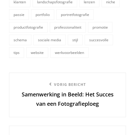
klanten
landschapsfotografie
lenzen
niche
tags,
passie
portfolio
portretfotografie
productfotografie
professionaliteit
promotie
schema
sociale media
stijl
succesvolle
tips
website
werkvoorbeelden
Berichtnavigatie
Vorige
VORIG BERICHT
Samenwerking in Beeld: Het Succes
bericht
van een Fotografieploeg