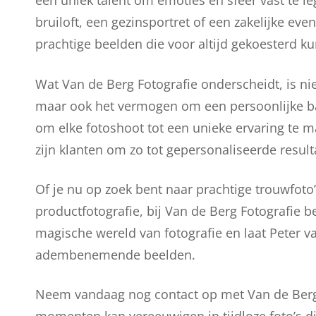
een uniek talent om emoties en sfeer vast te le
bruiloft, een gezinsportret of een zakelijke ev
prachtige beelden die voor altijd gekoesterd 
Wat Van de Berg Fotografie onderscheidt, is nie
maar ook het vermogen om een persoonlijke ban
om elke fotoshoot tot een unieke ervaring te ma
zijn klanten om zo tot gepersonaliseerde resul
Of je nu op zoek bent naar prachtige trouwfoto
productfotografie, bij Van de Berg Fotografie b
magische wereld van fotografie en laat Peter v
adembenemende beelden.
Neem vandaag nog contact op met Van de Berg 
momenten kan vereeuwigen in tijdloze foto’s d