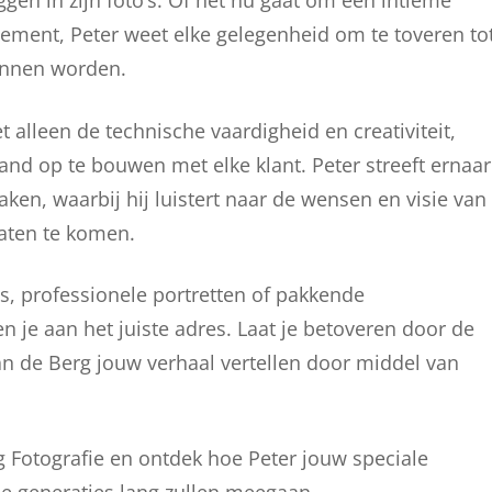
ggen in zijn foto’s. Of het nu gaat om een intieme
enement, Peter weet elke gelegenheid om te toveren to
kunnen worden.
t alleen de technische vaardigheid en creativiteit,
d op te bouwen met elke klant. Peter streeft ernaar
ken, waarbij hij luistert naar de wensen en visie van
taten te komen.
’s, professionele portretten of pakkende
en je aan het juiste adres. Laat je betoveren door de
an de Berg jouw verhaal vertellen door middel van
Fotografie en ontdek hoe Peter jouw speciale
ie generaties lang zullen meegaan.