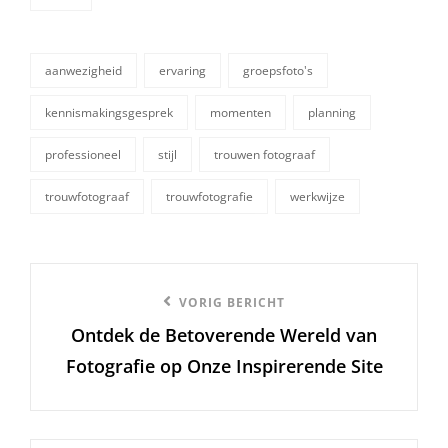
categorieën
aanwezigheid
ervaring
groepsfoto's
kennismakingsgesprek
momenten
planning
tags,
professioneel
stijl
trouwen fotograaf
trouwfotograaf
trouwfotografie
werkwijze
Berichtnavigatie
Vorige
VORIG BERICHT
Ontdek de Betoverende Wereld van
bericht
Fotografie op Onze Inspirerende Site