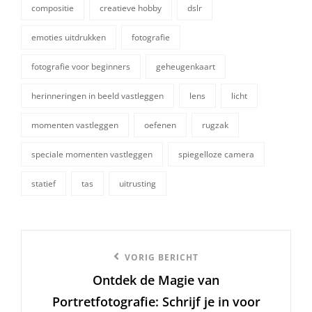
compositie
creatieve hobby
dslr
emoties uitdrukken
fotografie
fotografie voor beginners
geheugenkaart
tags,
herinneringen in beeld vastleggen
lens
licht
momenten vastleggen
oefenen
rugzak
speciale momenten vastleggen
spiegelloze camera
statief
tas
uitrusting
Berichtnavigatie
Vorige
VORIG BERICHT
Ontdek de Magie van
bericht
Portretfotografie: Schrijf je in voor