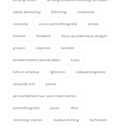
adobe photoshop
belichting
compositie
connectie
cursus portretfotografie
emotie
emoties
feedback
focus op onderwerp vestigen
groeien
inspiratie
karakter
karakteristieken benadrukken
kunst
tags,
licht en schaduw
lightroom
nabewerkingstools
natuurlijk licht
passie
persoonlijkheid naar voren laten komen
portretfotografie
poses
sfeer
stemming creëren
studioverlichting
technieken