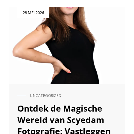
BEDRIJFSREPORTAGE
FOTOGRAFIE
Geplaatst
28 MEI 2026
VOOR
op
JOUW
ONDERNEMING
UNCATEGORIZED
CAT
LINKS
Ontdek de Magische
Wereld van Scyedam
Fotografie: Vastleggen