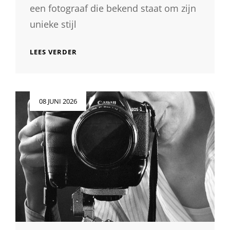
een fotograaf die bekend staat om zijn
unieke stijl
ONTDEK
LEES VERDER
DE
MAGIE
VAN
FOTOGRAFIE:
Geplaatst
08 JUNI 2026
SIGFRID
op
EGGERS,
JOUW
GETALENTEERDE
FOTOGRAAF