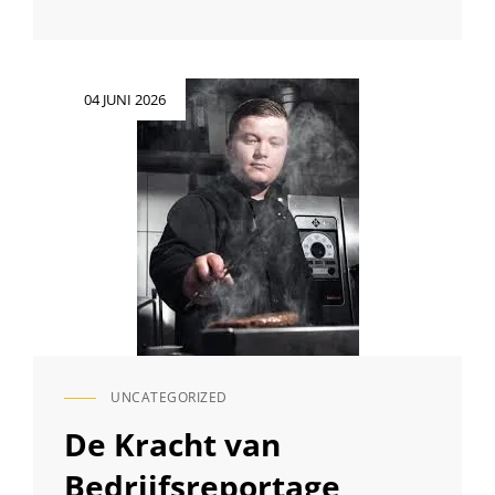
KUNST
VAN
DE
ENGELSE
Geplaatst
04 JUNI 2026
FOTOGRAAF:
op
MEESTERSCHAP
IN
BEELDEN
UNCATEGORIZED
CAT
LINKS
De Kracht van
Bedrijfsreportage