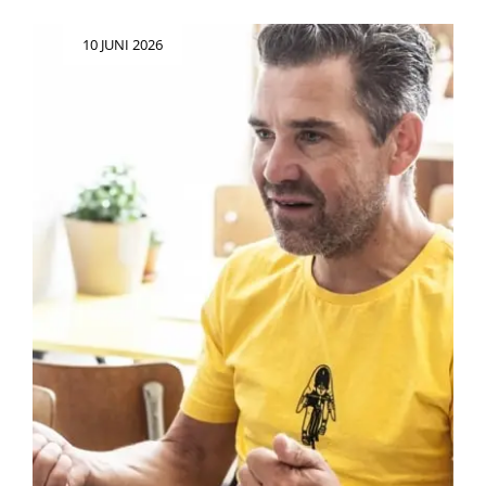
VAN
MONIQUE
Geplaatst
10 JUNI 2026
DE
op
HAAS
FOTOGRAFIE:
UNIEKE
BEELDVORMING
OM
TE
KOESTEREN