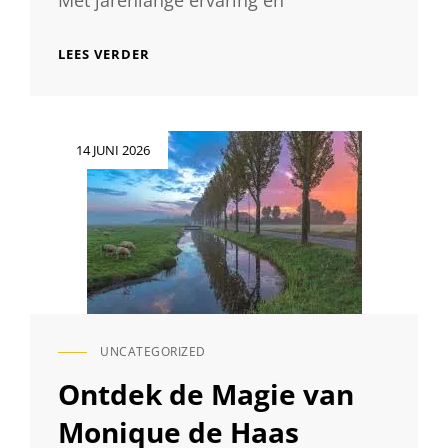
WERRY
LEES VERDER
FOTOGRAAF:
MEESTER
VAN
DE
Geplaatst
14 JUNI 2026
LENS
op
EN
KUNSTENAAR
VAN
HET
MOMENT
UNCATEGORIZED
CAT
LINKS
Ontdek de Magie van
Monique de Haas