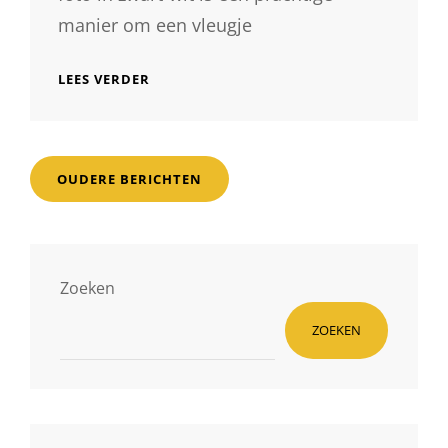
manier om een vleugje
PRACHTIGE
LEES VERDER
TIJDLOZE
KUNST:
CANVAS
FOTO’S
Berichtnavigatie
IN
OUDERE BERICHTEN
ZWART-
WIT
Zoeken
ZOEKEN