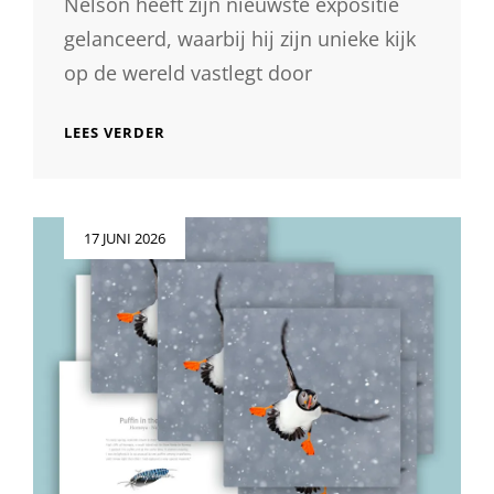
Nelson heeft zijn nieuwste expositie
gelanceerd, waarbij hij zijn unieke kijk
op de wereld vastlegt door
BETOVERENDE
LEES VERDER
EXPOSITIE
VAN
FOTOGRAAF
NELSON:
Geplaatst
17 JUNI 2026
EEN
op
VISUELE
REIS
DOOR
ZIJN
LENS