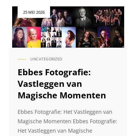
WERELD
VAN
Geplaatst
25 MEI 2026
SCYEDAM
op
FOTOGRAFIE:
VASTLEGGEN
VAN
BIJZONDERE
MOMENTEN
UNCATEGORIZED
CAT
LINKS
Ebbes Fotografie:
Vastleggen van
Magische Momenten
Ebbes Fotografie: Het Vastleggen van
Magische Momenten Ebbes Fotografie:
Het Vastleggen van Magische