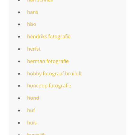
hans
hbo
hendriks fotografie
herfst
herman fotografie
hobby fotograaf bruiloft
honcoop fotografie
hond
huf
huis
huwelijk