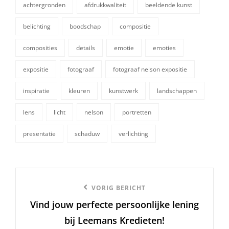
achtergronden
afdrukkwaliteit
beeldende kunst
belichting
boodschap
compositie
composities
details
emotie
emoties
expositie
fotograaf
fotograaf nelson expositie
tags,
inspiratie
kleuren
kunstwerk
landschappen
lens
licht
nelson
portretten
presentatie
schaduw
verlichting
Berichtnavigatie
Vorige
VORIG BERICHT
Vind jouw perfecte persoonlijke lening
bericht
bij Leemans Kredieten!