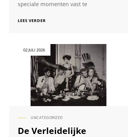
speciale momenten vast te
PROFESSIONELE
LEES VERDER
FOTOGRAAF
IN
OOSTMALLE:
VANG
Geplaatst
02 JULI 2026
DE
op
MAGIE
VAN
HET
MOMENT
MET
PASSIE
UNCATEGORIZED
CAT
LINKS
De Verleidelijke