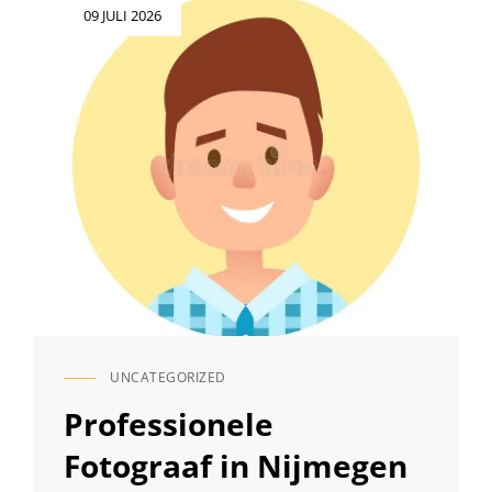
Geplaatst
09 JULI 2026
FOTOGRAFIE
op
IN
DE
SCHIJNWERPERS
UNCATEGORIZED
CAT
LINKS
Professionele
Fotograaf in Nijmegen