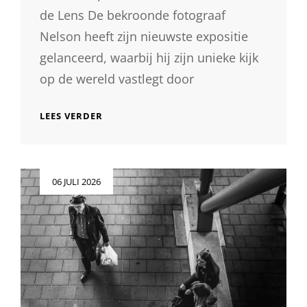
de Lens De bekroonde fotograaf
Nelson heeft zijn nieuwste expositie
gelanceerd, waarbij hij zijn unieke kijk
op de wereld vastlegt door
BETOVERENDE
LEES VERDER
EXPOSITIE
VAN
FOTOGRAAF
NELSON:
Geplaatst
06 JULI 2026
EEN
op
VISUELE
REIS
DOOR
ZIJN
LENS