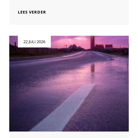
PRACHTIGE
LEES VERDER
DUIVEN:
DE
KUNST
VAN
Geplaatst
22 JULI 2026
DE
op
DUIVENFOTOGRAAF