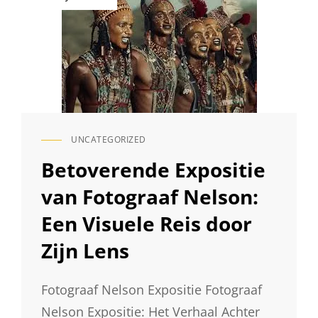
op
PASFOTO’S
UNCATEGORIZED
CAT
LINKS
Betoverende Expositie
van Fotograaf Nelson:
Een Visuele Reis door
Zijn Lens
Fotograaf Nelson Expositie Fotograaf
Nelson Expositie: Het Verhaal Achter