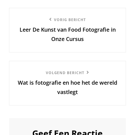
Berichtnavigatie
Vorige
VORIG BERICHT
Leer De Kunst van Food Fotografie in
bericht
Onze Cursus
Volgend
VOLGEND BERICHT
Wat is fotografie en hoe het de wereld
Bericht
vastlegt
Geef Een Reactie