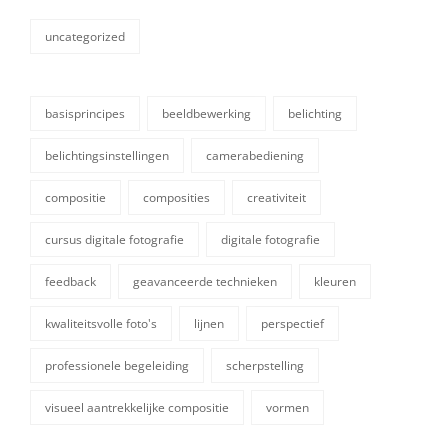
uncategorized
categorieën
basisprincipes
beeldbewerking
belichting
belichtingsinstellingen
camerabediening
compositie
composities
creativiteit
cursus digitale fotografie
digitale fotografie
tags,
feedback
geavanceerde technieken
kleuren
kwaliteitsvolle foto's
lijnen
perspectief
professionele begeleiding
scherpstelling
visueel aantrekkelijke compositie
vormen