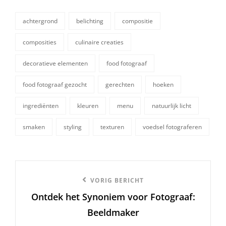
achtergrond
belichting
compositie
composities
culinaire creaties
decoratieve elementen
food fotograaf
tags,
food fotograaf gezocht
gerechten
hoeken
ingrediënten
kleuren
menu
natuurlijk licht
smaken
styling
texturen
voedsel fotograferen
Berichtnavigatie
Vorige
VORIG BERICHT
Ontdek het Synoniem voor Fotograaf:
bericht
Beeldmaker