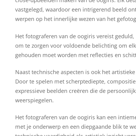
close-upbeelden maken van de oogiris. Elk deta
vastgelegd, waardoor een intrigerend beeld ontst
werpen op het innerlijke wezen van het gefotog
Het fotograferen van de oogiris vereist geduld, 
om te zorgen voor voldoende belichting om elk 
gehouden moet worden met reflecties en schit
Naast technische aspecten is ook het artistieke 
Door te spelen met scherptediepte, compositie
expressieve beelden creëren die de persoonlijk
weerspiegelen.
Het fotograferen van de oogiris kan een intiem
met je onderwerp en een diepgaande blik te we
technische vaardigheid als artistiek inzicht 