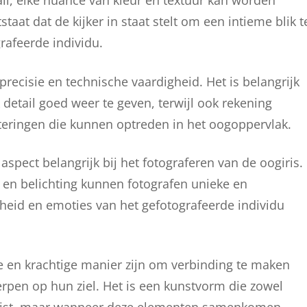
il, elke nuance van kleur en textuur kan worden
aat dat de kijker in staat stelt om een intieme blik t
rafeerde individu.
precisie en technische vaardigheid. Het is belangrijk
detail goed weer te geven, terwijl ook rekening
teringen die kunnen optreden in het oogoppervlak.
aspect belangrijk bij het fotograferen van de oogiris.
 en belichting kunnen fotografen unieke en
heid en emoties van het gefotografeerde individu
e en krachtige manier zijn om verbinding te maken
rpen op hun ziel. Het is een kunstvorm die zowel
vereist, maar wanneer deze elementen samenkomen,