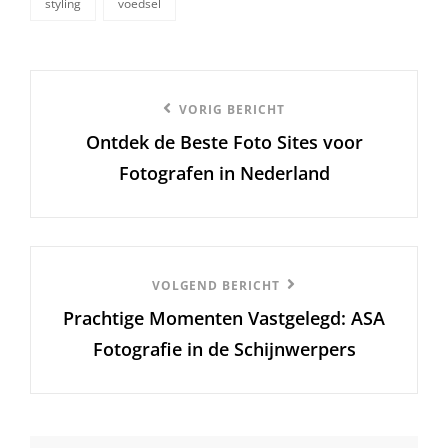
styling
voedsel
Berichtnavigatie
Vorige
VORIG BERICHT
Ontdek de Beste Foto Sites voor
bericht
Fotografen in Nederland
Volgend
VOLGEND BERICHT
Prachtige Momenten Vastgelegd: ASA
Bericht
Fotografie in de Schijnwerpers