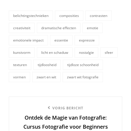
belichtingstechnieken
composities
contrasten
creativiteit
dramatische effecten
emotie
emotionele impact
essentie
expressie
tags,
kunstvorm
licht en schaduw
nostalgie
sfeer
texturen
tijdloosheid
tijdloze schoonheid
vormen
zwart en wit
zwart wit fotografie
Berichtnavigatie
Vorige
VORIG BERICHT
Ontdek de Magie van Fotografie:
bericht
Cursus Fotografie voor Beginners