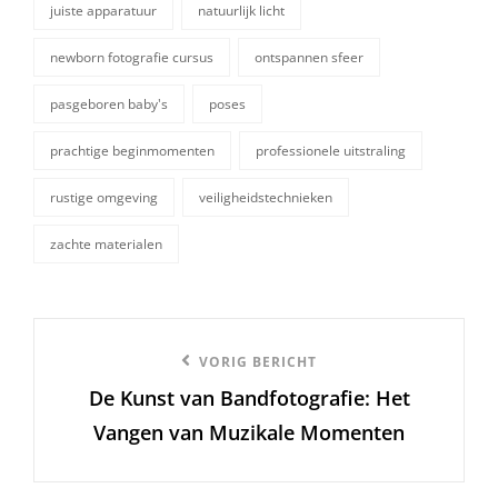
juiste apparatuur
natuurlijk licht
newborn fotografie cursus
ontspannen sfeer
tags,
pasgeboren baby's
poses
prachtige beginmomenten
professionele uitstraling
rustige omgeving
veiligheidstechnieken
zachte materialen
Berichtnavigatie
Vorige
VORIG BERICHT
De Kunst van Bandfotografie: Het
bericht
Vangen van Muzikale Momenten