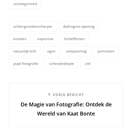
uncategorized
categorieën
achtergrondonscherpte
diafragma-opening
emoties
expressie
lichteffecten
tags,
natuurlijk licht
ogen
ontspanning
portretten
pupil fotografie
scherptediepte
ziel
Berichtnavigatie
Vorige
VORIG BERICHT
De Magie van Fotografie: Ontdek de
bericht
Wereld van Kaat Bonte