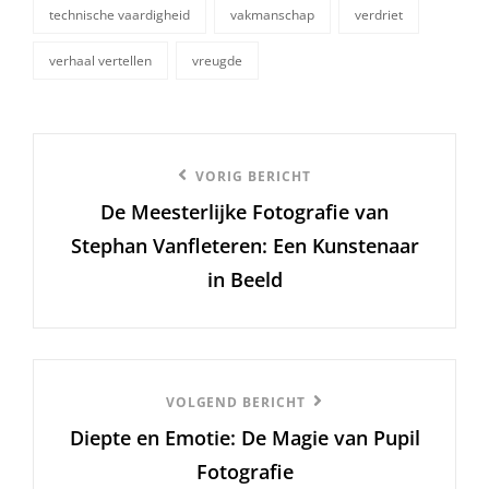
technische vaardigheid
vakmanschap
verdriet
verhaal vertellen
vreugde
Berichtnavigatie
Vorige
VORIG BERICHT
De Meesterlijke Fotografie van
bericht
Stephan Vanfleteren: Een Kunstenaar
in Beeld
Volgend
VOLGEND BERICHT
Diepte en Emotie: De Magie van Pupil
Bericht
Fotografie