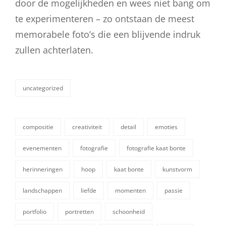
door de mogelijkheden en wees niet bang om
te experimenteren – zo ontstaan de meest
memorabele foto’s die een blijvende indruk
zullen achterlaten.
uncategorized
categorieën
compositie
creativiteit
detail
emoties
evenementen
fotografie
fotografie kaat bonte
herinneringen
hoop
kaat bonte
kunstvorm
landschappen
liefde
momenten
passie
tags,
portfolio
portretten
schoonheid