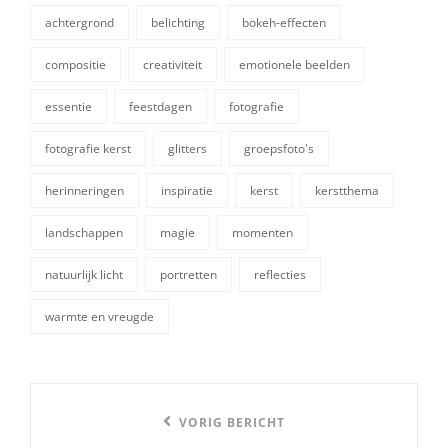
achtergrond
belichting
bokeh-effecten
compositie
creativiteit
emotionele beelden
essentie
feestdagen
fotografie
fotografie kerst
glitters
groepsfoto's
tags,
herinneringen
inspiratie
kerst
kerstthema
landschappen
magie
momenten
natuurlijk licht
portretten
reflecties
warmte en vreugde
Berichtnavigatie
Vorige
VORIG BERICHT