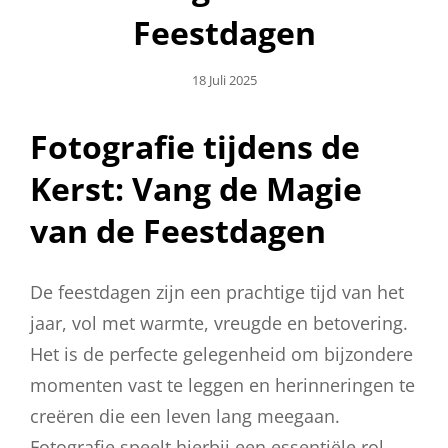
Feestdagen
Geplaatst
18 Juli 2025
Op
Fotografie tijdens de
Kerst: Vang de Magie
van de Feestdagen
De feestdagen zijn een prachtige tijd van het
jaar, vol met warmte, vreugde en betovering.
Het is de perfecte gelegenheid om bijzondere
momenten vast te leggen en herinneringen te
creëren die een leven lang meegaan.
Fotografie speelt hierbij een essentiële rol,