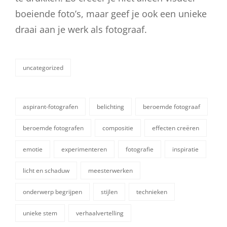
boeiende foto’s, maar geef je ook een unieke
draai aan je werk als fotograaf.
uncategorized
categorieën
aspirant-fotografen
belichting
beroemde fotograaf
beroemde fotografen
compositie
effecten creëren
emotie
experimenteren
fotografie
inspiratie
tags,
licht en schaduw
meesterwerken
onderwerp begrijpen
stijlen
technieken
unieke stem
verhaalvertelling