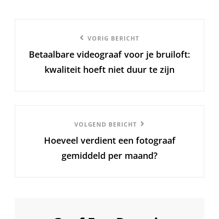
Berichtnavigatie
Vorige
VORIG BERICHT
Betaalbare videograaf voor je bruiloft:
bericht
kwaliteit hoeft niet duur te zijn
Volgend
VOLGEND BERICHT
Hoeveel verdient een fotograaf
Bericht
gemiddeld per maand?