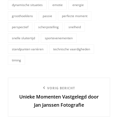
dynamische situaties
emotie
energie
tags,
groothoeklens
passie
perfecte moment
perspectief
scherpstelling
snelheid
snelle sluitertijd
sportevenementen
standpunten variëren
technische vaardigheden
timing
Berichtnavigatie
Vorige
VORIG BERICHT
Unieke Momenten Vastgelegd door
bericht
Jan Janssen Fotografie