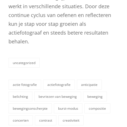
werkt in verschillende situaties. Door deze
continue cyclus van oefenen en reflecteren
kun je stap voor stap groeien als
actiefotograaf en steeds betere resultaten
behalen.
uncategorized
categorieën
actie fotografie
actiefotografie
anticipatie
belichting
bevriezen van beweging
beweging
bewegingsonscherpte
burst-modus
compositie
concerten
contrast
creativiteit