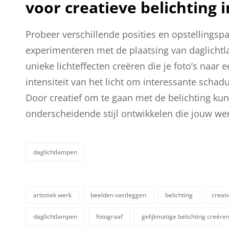
voor creatieve belichting in
Probeer verschillende posities en opstellingspat
experimenteren met de plaatsing van daglichtl
unieke lichteffecten creëren die je foto’s naar 
intensiteit van het licht om interessante schad
Door creatief om te gaan met de belichting kun 
onderscheidende stijl ontwikkelen die jouw we
daglichtlampen
categorieën
artistiek werk
beelden vastleggen
belichting
creati
daglichtlampen
fotograaf
gelijkmatige belichting creëre