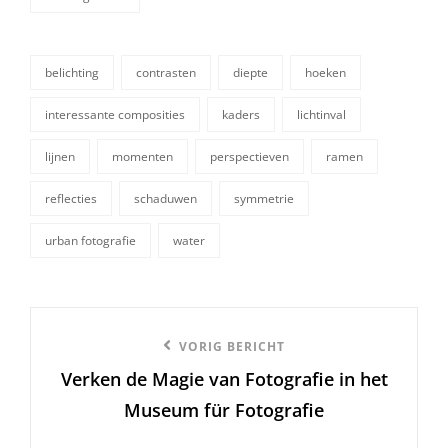
categorieën
belichting
contrasten
diepte
hoeken
interessante composities
kaders
lichtinval
lijnen
momenten
perspectieven
ramen
tags,
reflecties
schaduwen
symmetrie
urban fotografie
water
Berichtnavigatie
Vorige
VORIG BERICHT
Verken de Magie van Fotografie in het
bericht
Museum für Fotografie