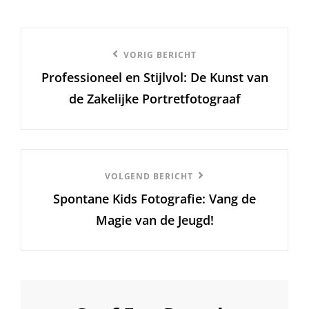
Berichtnavigatie
Vorige
VORIG BERICHT
Professioneel en Stijlvol: De Kunst van
bericht
de Zakelijke Portretfotograaf
Volgend
VOLGEND BERICHT
Spontane Kids Fotografie: Vang de
Bericht
Magie van de Jeugd!