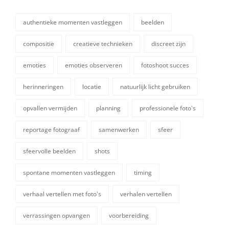
authentieke momenten vastleggen
beelden
compositie
creatieve technieken
discreet zijn
emoties
emoties observeren
fotoshoot succes
herinneringen
locatie
natuurlijk licht gebruiken
opvallen vermijden
planning
professionele foto's
tags,
reportage fotograaf
samenwerken
sfeer
sfeervolle beelden
shots
spontane momenten vastleggen
timing
verhaal vertellen met foto's
verhalen vertellen
verrassingen opvangen
voorbereiding