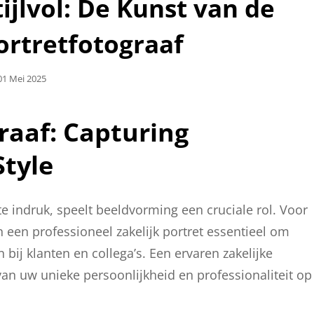
ijlvol: De Kunst van de
ortretfotograaf
Geplaatst
01 Mei 2025
Op
raaf: Capturing
Style
 indruk, speelt beeldvorming een cruciale rol. Voor
n een professioneel zakelijk portret essentieel om
ij klanten en collega’s. Een ervaren zakelijke
van uw unieke persoonlijkheid en professionaliteit op