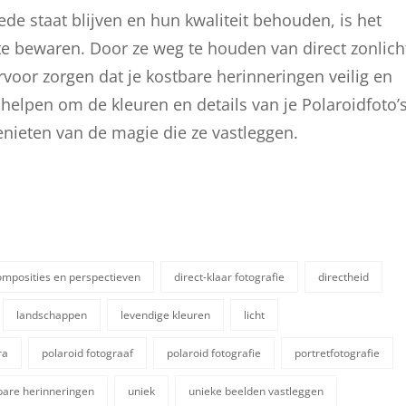
ede staat blijven en hun kwaliteit behouden, is het
te bewaren. Door ze weg te houden van direct zonlich
voor zorgen dat je kostbare herinneringen veilig en
helpen om de kleuren en details van je Polaroidfoto’
enieten van de magie die ze vastleggen.
omposities en perspectieven
direct-klaar fotografie
directheid
landschappen
levendige kleuren
licht
ra
polaroid fotograaf
polaroid fotografie
portretfotografie
bare herinneringen
uniek
unieke beelden vastleggen