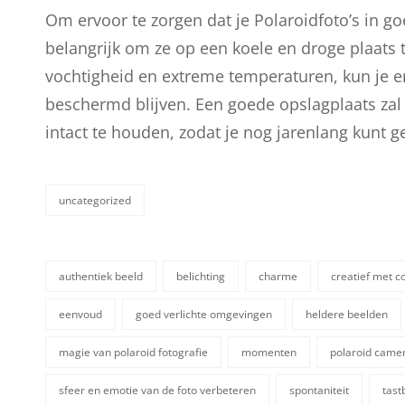
Om ervoor te zorgen dat je Polaroidfoto’s in go
belangrijk om ze op een koele en droge plaats 
vochtigheid en extreme temperaturen, kun je er
beschermd blijven. Een goede opslagplaats zal 
intact te houden, zodat je nog jarenlang kunt g
uncategorized
categorieën
authentiek beeld
belichting
charme
creatief met c
eenvoud
goed verlichte omgevingen
heldere beelden
magie van polaroid fotografie
momenten
polaroid came
tags,
sfeer en emotie van de foto verbeteren
spontaniteit
tast