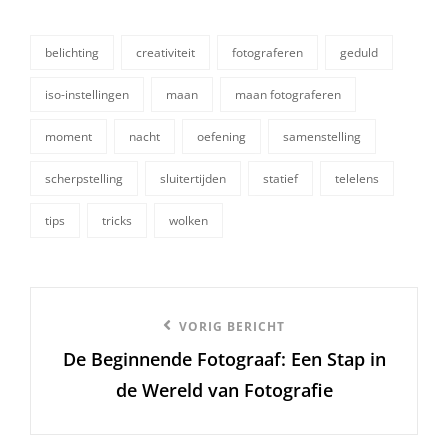
belichting
creativiteit
fotograferen
geduld
iso-instellingen
maan
maan fotograferen
moment
nacht
oefening
samenstelling
tags,
scherpstelling
sluitertijden
statief
telelens
tips
tricks
wolken
Berichtnavigatie
Vorige
VORIG BERICHT
De Beginnende Fotograaf: Een Stap in
bericht
de Wereld van Fotografie