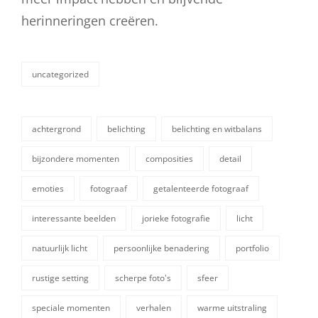
herinneringen creëren.
uncategorized
categorieën
achtergrond
belichting
belichting en witbalans
bijzondere momenten
composities
detail
emoties
fotograaf
getalenteerde fotograaf
interessante beelden
jorieke fotografie
licht
tags,
natuurlijk licht
persoonlijke benadering
portfolio
rustige setting
scherpe foto's
sfeer
speciale momenten
verhalen
warme uitstraling