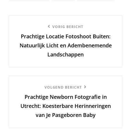
Berichtnavigatie
Vorige
VORIG BERICHT
Prachtige Locatie Fotoshoot Buiten:
bericht
Natuurlijk Licht en Adembenemende
Landschappen
Volgend
VOLGEND BERICHT
Prachtige Newborn Fotografie in
Bericht
Utrecht: Koesterbare Herinneringen
van Je Pasgeboren Baby