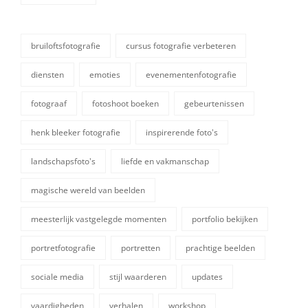
categorieën
bruiloftsfotografie
cursus fotografie verbeteren
diensten
emoties
evenementenfotografie
fotograaf
fotoshoot boeken
gebeurtenissen
henk bleeker fotografie
inspirerende foto's
landschapsfoto's
liefde en vakmanschap
tags,
magische wereld van beelden
meesterlijk vastgelegde momenten
portfolio bekijken
portretfotografie
portretten
prachtige beelden
sociale media
stijl waarderen
updates
vaardigheden
verhalen
workshop