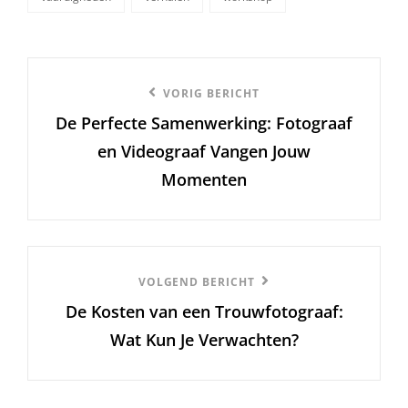
Berichtnavigatie
Vorige
VORIG BERICHT
De Perfecte Samenwerking: Fotograaf
bericht
en Videograaf Vangen Jouw
Momenten
Volgend
VOLGEND BERICHT
De Kosten van een Trouwfotograaf:
Bericht
Wat Kun Je Verwachten?