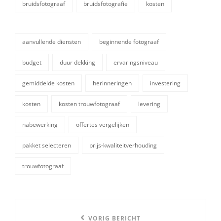
bruidsfotograaf
bruidsfotografie
kosten
categorieën
aanvullende diensten
beginnende fotograaf
budget
duur dekking
ervaringsniveau
gemiddelde kosten
herinneringen
investering
kosten
kosten trouwfotograaf
levering
tags,
nabewerking
offertes vergelijken
pakket selecteren
prijs-kwaliteitverhouding
trouwfotograaf
Berichtnavigatie
Vorige
VORIG BERICHT