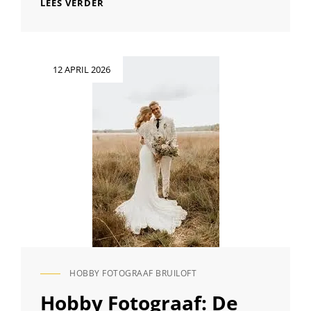
PROFESSIONELE
LEES VERDER
FOTOGRAFIE
DOOR
VAN
DER
Geplaatst
12 APRIL 2026
GRAAF
op
FOTOGRAFIE
HOBBY FOTOGRAAF BRUILOFT
CAT
LINKS
Hobby Fotograaf: De