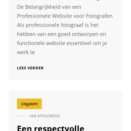
De Belangrijkheid van een
Professionele Website voor Fotografen
Als professionele fotograaf is het
hebben van een goed ontworpen en
functionele website essentieel om je
werk te
BELANG
LEES VERDER
VAN
EEN
PROFESSIONELE
WEBSITE
VOOR
FOTOGRAFEN
Uitgelicht
UNCATEGORIZED
CAT
LINKS
Een respectvolle