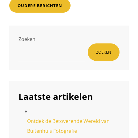
Berichtnavigatie
AAN
OUDERE BERICHTEN
DEN
IJSSEL.
Zoeken
ZOEKEN
Laatste artikelen
Ontdek de Betoverende Wereld van
Buitenhuis Fotografie