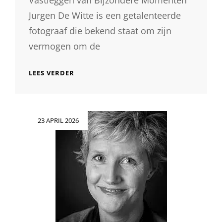
Vastleggen van Bijzondere Momenten
Jurgen De Witte is een getalenteerde
fotograaf die bekend staat om zijn
vermogen om de
ONTDEK
LEES VERDER
DE
MAGIE
VAN
JURGEN
Geplaatst
23 APRIL 2026
DE
op
WITTE
FOTOGRAFIE