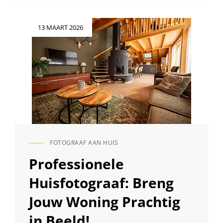
VAN
DE
Geplaatst
13 MAART 2026
GALA
op
FOTOGRAAF:
VANG
DE
MAGIE
VAN
GLAMOUR
EN
ELEGANTIE
FOTOGRAAF AAN HUIS
CAT
LINKS
Professionele
Huisfotograaf: Breng
Jouw Woning Prachtig
in Beeld!