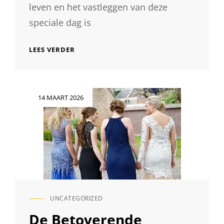
leven en het vastleggen van deze
speciale dag is
VIND
LEES VERDER
DE
PERFECTE
GOEDKOPE
FOTOGRAAF
Geplaatst
14 MAART 2026
VOOR
op
JOUW
HUWELIJK!
UNCATEGORIZED
CAT
LINKS
De Betoverende