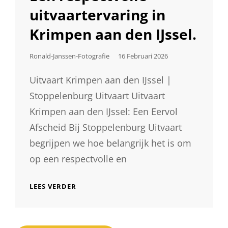
uitvaartervaring in
Krimpen aan den IJssel.
Geplaatst
Ronald-Janssen-Fotografie
16 Februari 2026
Op
Uitvaart Krimpen aan den IJssel |
Stoppelenburg Uitvaart Uitvaart
Krimpen aan den IJssel: Een Eervol
Afscheid Bij Stoppelenburg Uitvaart
begrijpen we hoe belangrijk het is om
op een respectvolle en
EEN
LEES VERDER
RESPECTVOLLE
UITVAARTERVARING
IN
KRIMPEN