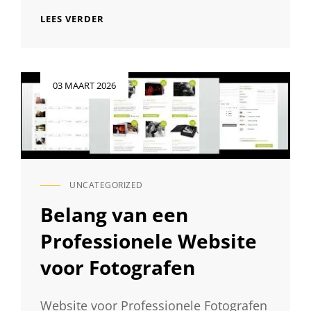
ONTDEK
LEES VERDER
DE
MAGIE
VAN
TOPPER
Geplaatst
03 MAART 2026
FOTOGRAFIE:
op
VASTLEGGEN
VAN
BIJZONDERE
MOMENTEN
UNCATEGORIZED
CAT
LINKS
Belang van een
Professionele Website
voor Fotografen
Website voor Professionele Fotografen