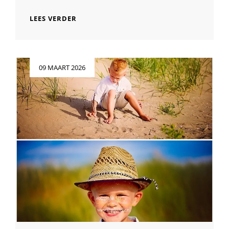
ALLES
LEES VERDER
WAT
JE
MOET
WETEN
Geplaatst
09 MAART 2026
OVER
op
DE
UURPRIJS
VAN
EEN
PROFESSIONELE
FOTOGRAAF