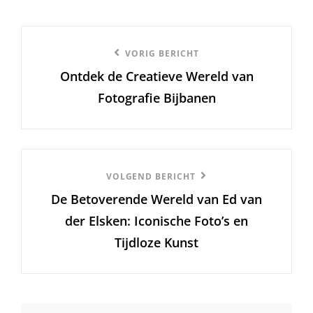
Berichtnavigatie
Vorige
VORIG BERICHT
Ontdek de Creatieve Wereld van
bericht
Fotografie Bijbanen
Volgend
VOLGEND BERICHT
De Betoverende Wereld van Ed van
Bericht
der Elsken: Iconische Foto’s en
Tijdloze Kunst