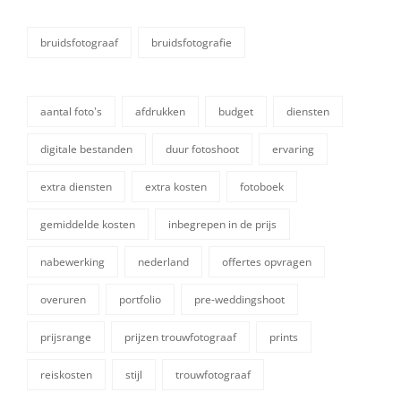
bruidsfotograaf
bruidsfotografie
categorieën
aantal foto's
afdrukken
budget
diensten
digitale bestanden
duur fotoshoot
ervaring
extra diensten
extra kosten
fotoboek
gemiddelde kosten
inbegrepen in de prijs
tags,
nabewerking
nederland
offertes opvragen
overuren
portfolio
pre-weddingshoot
prijsrange
prijzen trouwfotograaf
prints
reiskosten
stijl
trouwfotograaf