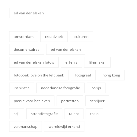
ed van der elsken
categorieën
amsterdam
creativiteit
culturen
documentaires
ed van der elsken
ed van der elsken foto's
erfenis
filmmaker
fotoboek love on the left bank
fotograaf
hong kong
tags,
inspiratie
nederlandse fotografie
parijs
passie voor het leven
portretten
schrijver
stijl
straatfotografie
talent
tokio
vakmanschap
wereldwijd erkend