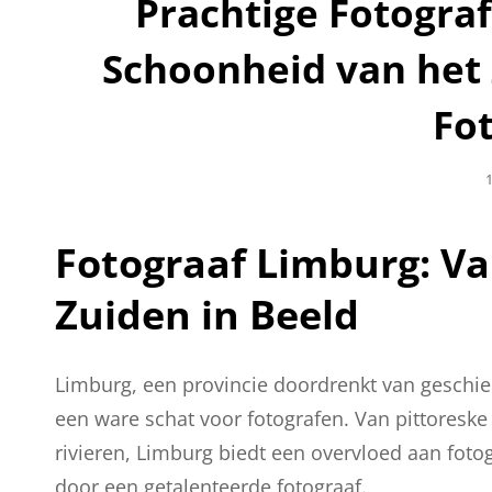
Prachtige Fotograf
Schoonheid van het
Fo
G
1
Fotograaf Limburg: V
Zuiden in Beeld
Limburg, een provincie doordrenkt van gesch
een ware schat voor fotografen. Van pittoreske
rivieren, Limburg biedt een overvloed aan fot
door een getalenteerde fotograaf.