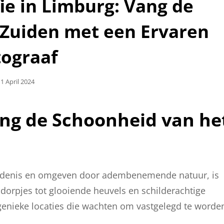
ie in Limburg: Vang de
 Zuiden met een Ervaren
tograaf
eplaatst
1 April 2024
Op
ang de Schoonheid van he
iedenis en omgeven door adembenemende natuur, is
 dorpjes tot glooiende heuvels en schilderachtige
ogenieke locaties die wachten om vastgelegd te worde