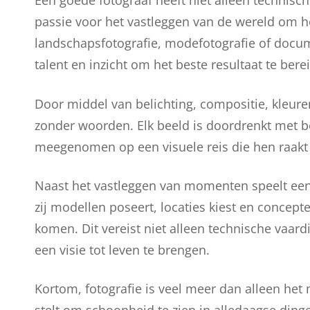
Een goede fotograaf heeft niet alleen technisc
passie voor het vastleggen van de wereld om he
landschapsfotografie, modefotografie of docume
talent en inzicht om het beste resultaat te bere
Door middel van belichting, compositie, kleure
zonder woorden. Elk beeld is doordrenkt met b
meegenomen op een visuele reis die hen raakt 
Naast het vastleggen van momenten speelt een f
zij modellen poseert, locaties kiest en concept
komen. Dit vereist niet alleen technische vaa
een visie tot leven te brengen.
Kortom, fotografie is veel meer dan alleen het 
stelt om schoonheid te zien in alledaagse ding