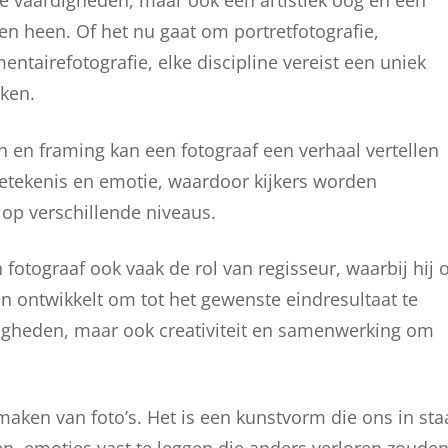
he vaardigheden, maar ook een artistiek oog en een
n heen. Of het nu gaat om portretfotografie,
ntairefotografie, elke discipline vereist een uniek
iken.
n en framing kan een fotograaf een verhaal vertellen
etekenis en emotie, waardoor kijkers worden
op verschillende niveaus.
otograaf ook vaak de rol van regisseur, waarbij hij o
en ontwikkelt om tot het gewenste eindresultaat te
rdigheden, maar ook creativiteit en samenwerking om
maken van foto’s. Het is een kunstvorm die ons in sta
en, emoties vast te leggen die anders verloren zoude